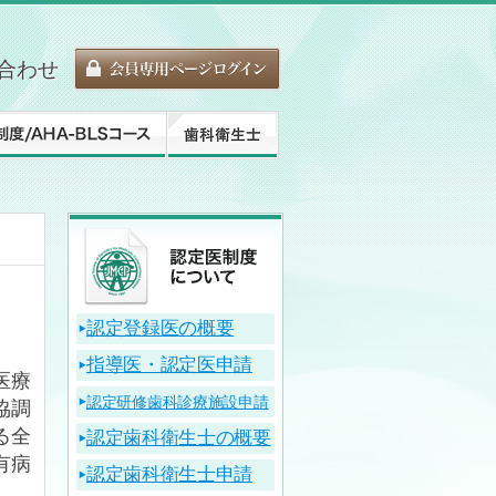
合わせ
認定登録医の概要
指導医・認定医申請
医療
認定研修歯科診療施設申請
協調
る全
認定歯科衛生士の概要
有病
認定歯科衛生士申請