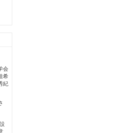
学会
佳希
秀紀
さ
設
意