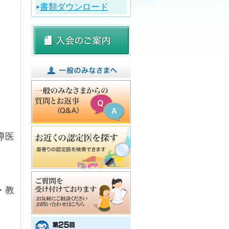
書類ダウンロード
導医
・教