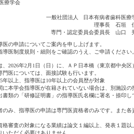
医療学会
一般社団法人 日本有病者歯科医療
理事長　石垣　
専門・認定委員会委員長　山口　
指導医の申請についてご案内を申し上げます。
指導医制度規則・細則をご確認のうえ、ご申請ください
は、
2026年2月1日（日）
に、ＡＰ日本橋（東京都中央区
専門医については、面接試験も行います。
5年以上、指導医は10年以上の会員歴が対象
関に本学会指導医が在籍されていない場合は、別施設の
出書類の「研修証明書」の指導医氏名欄に署名・捺印し
者のみ、指導医の申請は専門医資格者のみです。また各
。
資格審査の対象になる業績は論文１編以上、発表１題以
りいただく必要はありません。