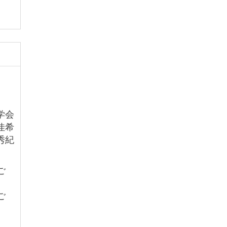
療学会
佳希
紀

ご
ご