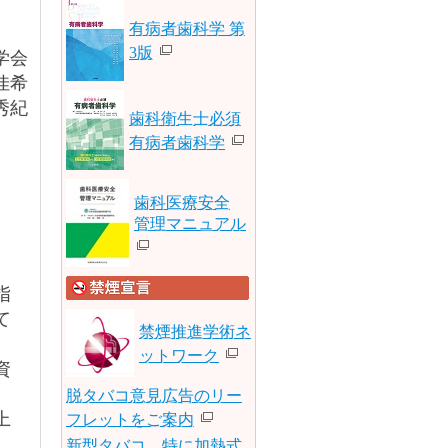
有病者歯科学 第
3版
学会
佳希
秀紀
歯科衛生士必須
有病者歯科学
。
歯科医療安全
）
管理マニュアル
指
て
禁煙推進学術ネ
ットワーク
資
脱タバコ意見広告のリー
上
フレットをご案内
新型タバコ、特に加熱式