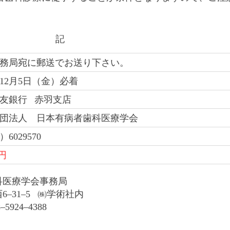
記
務局宛に郵送でお送り下さい。
5年12月5日（金）必着
友銀行 赤羽支店
団法人 日本有病者歯科医療学会
6029570
0円
科医療学会事務局
西6–31–5 ㈱学術社内
5924–4388