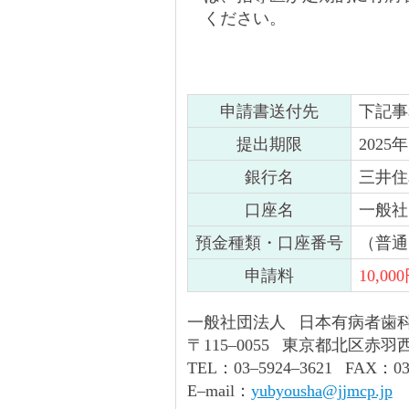
ください。
申請書送付先
下記事
提出期限
202
銀行名
三井住
口座名
一般社
預金種類・口座番号
（普通）
申請料
10,00
一般社団法人 日本有病者歯
〒115–0055 東京都北区赤羽
TEL：03–5924–3621 FAX：03–
E–mail：
yubyousha@jjmcp.jp