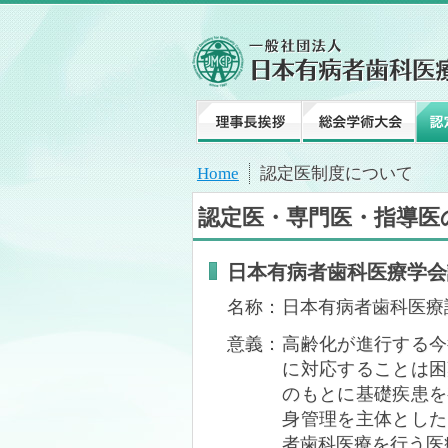
認定制度について
論文投稿について
学術教育セミナー
Home
認定医制度について
認定医・専門医・指導医
日本有病者歯科医療学会
名称：
日本有病者歯科医療
意義：
高齢化が進行する今
に対応することは困
のもとに基礎疾患を
身管理を主体とした
者歯科医療を行う医