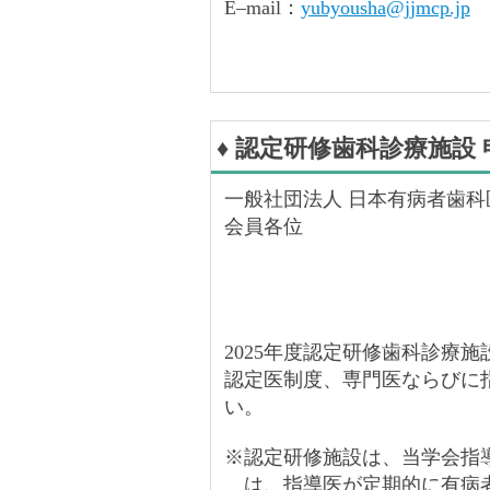
E–mail：
yubyousha@jjmcp.jp
♦ 認定研修歯科診療施設
一般社団法人 日本有病者歯科
会員各位
2025年度認定研修歯科診療
認定医制度、専門医ならびに
い。
※認定研修施設は、当学会指導
は、指導医が定期的に有病