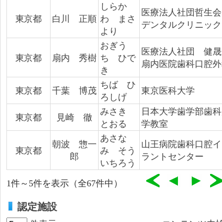
しらか
医療法人社団哲生会
東京都
白川 正順
わ まさ
デンタルクリニック
より
おぎう
医療法人社団 健
東京都
扇内 秀樹
ち ひで
扇内医院歯科口腔外
き
ちば ひ
東京都
千葉 博茂
東京医科大学
ろしげ
みさき
日本大学歯学部歯科
東京都
見崎 徹
とおる
学教室
あさな
朝波 惣一
山王病院歯科口腔イ
東京都
み そう
郎
ラントセンター
いちろう
1件～5件を表示（全67件中）
認定施設