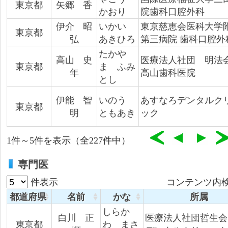
東京都
矢郷 香
かおり
院歯科口腔外科
伊介 昭
いかい
東京慈恵会医科大学
東京都
弘
あきひろ
第三病院 歯科口腔外
たかや
高山 史
医療法人社団 明
東京都
ま ふみ
年
高山歯科医院
とし
伊能 智
いのう
あすなろデンタルク
東京都
明
ともあき
ック
1件～5件を表示（全227件中）
専門医
件表示
コンテンツ内検
都道府県
名前
かな
所属
しらか
白川 正
医療法人社団哲生会
東京都
わ まさ