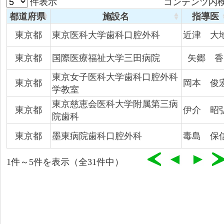
件表示
コンテンツ内検
都道府県
施設名
指導医
東京都
東京医科大学歯科口腔外科
近津 大
東京都
国際医療福祉大学三田病院
矢郷 香
東京女子医科大学歯科口腔外科
東京都
岡本 俊
学教室
東京慈恵会医科大学附属第三病
東京都
伊介 昭
院歯科
東京都
墨東病院歯科口腔外科
毒島 保
1件～5件を表示（全31件中）