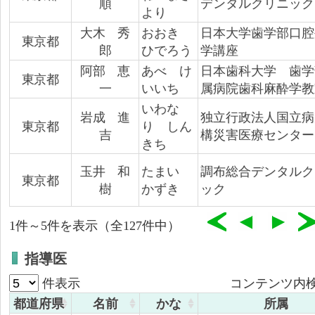
順
デンタルクリニック
より
大木 秀
おおき
日本大学歯学部口腔
東京都
郎
ひでろう
学講座
阿部 恵
あべ け
日本歯科大学 歯学
東京都
一
いいち
属病院歯科麻酔学教
いわな
岩成 進
独立行政法人国立病
東京都
り しん
吉
構災害医療センター
きち
玉井 和
たまい
調布総合デンタルク
東京都
樹
かずき
ック
1件～5件を表示（全127件中）
指導医
件表示
コンテンツ内検
都道府県
名前
かな
所属