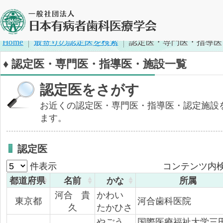
Home
最寄りの認定医を検索
認定医・専門医・指導医
♦ 認定医・専門医・指導医・施設一覧
認定医をさがす
お近くの認定医・専門医・指導医・認定施設
ます。
認定医
件表示
コンテンツ内検
都道府県
名前
かな
所属
河合 貴
かわい
東京都
河合歯科医院
久
たかひさ
やごう
国際医療福祉大学三